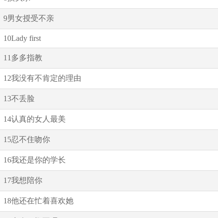
9男女授受不亲
10Lady first
11多多指教
12我没有不肯定的理由
13不丢脸
14认真的女人最美
15忍不住吻你
16我还是你的学长
17我想陪你
18他还在忙着喜欢她