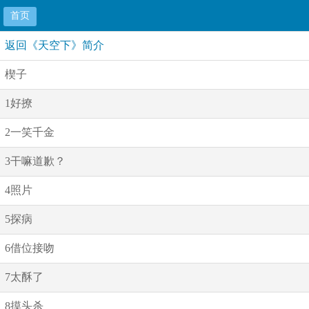
首页
返回《天空下》简介
楔子
1好撩
2一笑千金
3干嘛道歉？
4照片
5探病
6借位接吻
7太酥了
8摸头杀