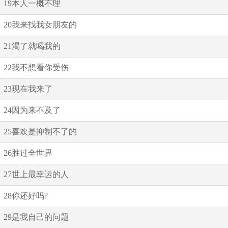
19本人一概不理
20我来找我女朋友的
21渴了就喝我的
22我不想看你受伤
23现在我来了
24因为来不及了
25喜欢是抑制不了的
26胜过全世界
27世上最幸运的人
28你还好吗?
29是我自己的问题