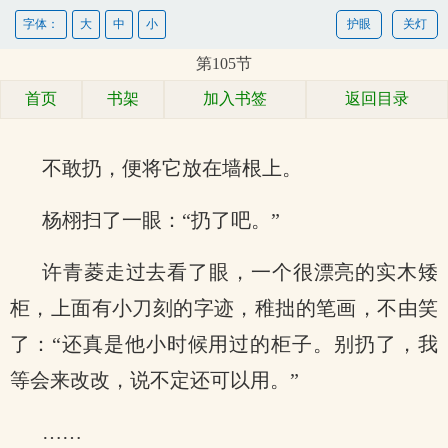
字体：
大
中
小
护眼
关灯
第105节
首页
书架
加入书签
返回目录
不敢扔，便将它放在墙根上。
杨栩扫了一眼：“扔了吧。”
许青菱走过去看了眼，一个很漂亮的实木矮
柜，上面有小刀刻的字迹，稚拙的笔画，不由笑
了：“还真是他小时候用过的柜子。别扔了，我
等会来改改，说不定还可以用。”
……